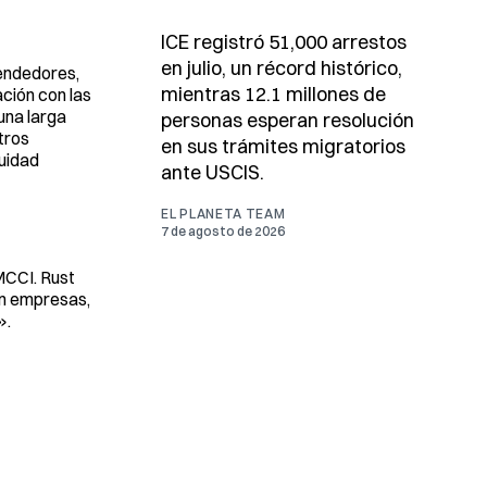
ICE registró 51,000 arrestos
en julio, un récord histórico,
rendedores,
mientras 12.1 millones de
ción con las
una larga
personas esperan resolución
tros
en sus trámites migratorios
quidad
ante USCIS.
EL PLANETA TEAM
7 de agosto de 2026
MCCI. Rust
en empresas,
».