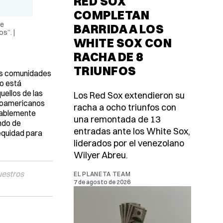
RED SOX
COMPLETAN
ue
BARRIDA A LOS
s”. |
WHITE SOX CON
RACHA DE 8
TRIUNFOS
las comunidades
do está
uellos de las
Los Red Sox extendieron su
froamericanos
racha a ocho triunfos con
nsablemente
una remontada de 13
ndo de
entradas ante los White Sox,
 equidad para
liderados por el venezolano
Wilyer Abreu.
uestros
EL PLANETA TEAM
7 de agosto de 2026