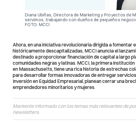
Diana Ubiñas, Directora de Marketing y Proyectos de M
servimos, trabajando con dueños de pequeños negocios
FOTO: MCCI
Ahora, en una iniciativa revolucionaria dirigida a fomenta
históricamente descapitalizadas, MCCI anuncia el lanzam
destinado a proporcionar financiación de capital a largo 
comunidades negras y latinas. MCCI, la primera institución
en Massachusetts, tiene una rica historia de estrechas co
para desarrollar formas innovadoras de entregar servicios
Inversión en Equidad Empresarial, planean cerrar una brecha
emprendedores minoritarios y mujeres.
Mantente informado con los temas más relevantes de polí
newsletters.