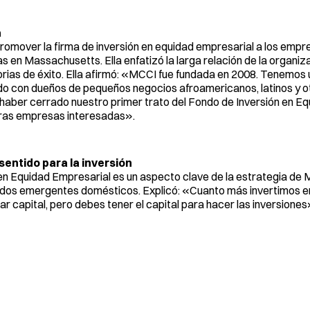
a
promover la firma de inversión en equidad empresarial a los emp
 en Massachusetts. Ella enfatizó la larga relación de la organiza
orias de éxito. Ella afirmó: «MCCI fue fundada en 2008. Tenemos 
ndo con dueños de pequeños negocios afroamericanos, latinos y o
haber cerrado nuestro primer trato del Fondo de Inversión en E
otras empresas interesadas».
sentido para la inversión
 en Equidad Empresarial es un aspecto clave de la estrategia de 
cados emergentes domésticos. Explicó: «Cuanto más invertimos 
r capital, pero debes tener el capital para hacer las inversiones