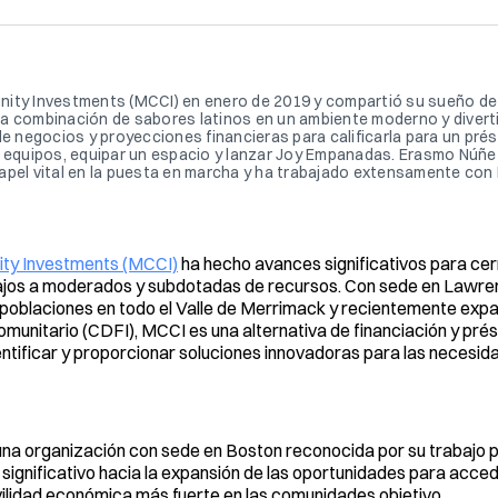
munity Investments (MCCI) en enero de 2019 y compartió su sueño de 
ca combinación de sabores latinos en un ambiente moderno y divert
de negocios y proyecciones financieras para calificarla para un pr
equipos, equipar un espacio y lanzar Joy Empanadas. Erasmo Núñ
apel vital en la puesta en marcha y ha trabajado extensamente con 
ity Investments (MCCI)
ha hecho avances significativos para cer
 bajos a moderados y subdotadas de recursos. Con sede en Lawr
e a poblaciones en todo el Valle de Merrimack y recientemente ex
comunitario (CDFI), MCCI es una alternativa de financiación y pr
entificar y proporcionar soluciones innovadoras para las necesid
una organización con sede en Boston reconocida por su trabajo p
ignificativo hacia la expansión de las oportunidades para accede
ilidad económica más fuerte en las comunidades objetivo.