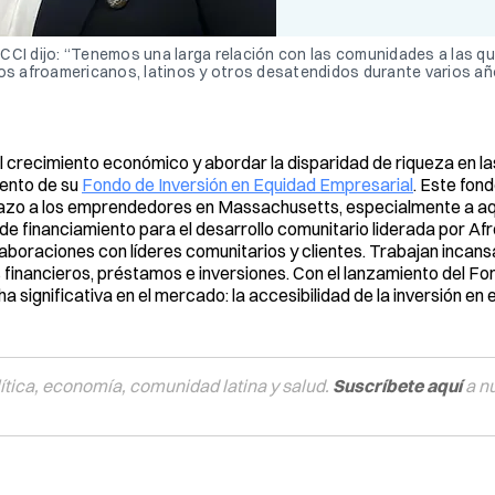
CCI dijo: “Tenemos una larga relación con las comunidades a las q
 afroamericanos, latinos y otros desatendidos durante varios año
r el crecimiento económico y abordar la disparidad de riqueza en 
iento de su
Fondo de Inversión en Equidad Empresarial
. Este fon
plazo a los emprendedores en Massachusetts, especialmente a aq
 de financiamiento para el desarrollo comunitario liderada por A
laboraciones con líderes comunitarios y clientes. Trabajan inca
 financieros, préstamos e inversiones. Con el lanzamiento del Fo
 significativa en el mercado: la accesibilidad de la inversión en
tica, economía, comunidad latina y salud.
Suscríbete aquí
a n