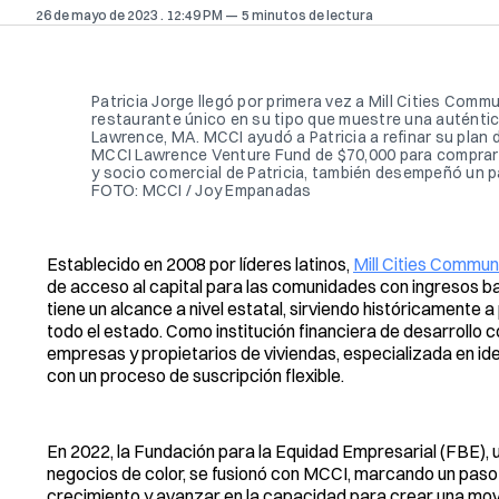
26 de mayo de 2023
. 12:49 PM
5 minutos de lectura
Patricia Jorge llegó por primera vez a Mill Cities Com
restaurante único en su tipo que muestre una auténti
Lawrence, MA. MCCI ayudó a Patricia a refinar su plan 
MCCI Lawrence Venture Fund de $70,000 para comprar 
y socio comercial de Patricia, también desempeñó un p
FOTO: MCCI / Joy Empanadas
Establecido en 2008 por líderes latinos,
Mill Cities Commun
de acceso al capital para las comunidades con ingresos
tiene un alcance a nivel estatal, sirviendo históricament
todo el estado. Como institución financiera de desarrollo 
empresas y propietarios de viviendas, especializada en id
con un proceso de suscripción flexible.
En 2022, la Fundación para la Equidad Empresarial (FBE), 
negocios de color, se fusionó con MCCI, marcando un paso s
crecimiento y avanzar en la capacidad para crear una mov