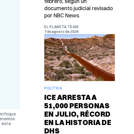
febrero, según un
documento judicial revisado
por NBC News.
EL PLANETA TEAM
7 de agosto de 2026
POLÍTICA
ICE ARRESTA A
51,000 PERSONAS
EN JULIO, RÉCORD
 enfoque
 tenemos
EN LA HISTORIA DE
e esta
DHS