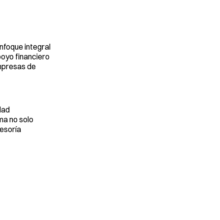
nfoque integral
poyo financiero
empresas de
dad
ma no solo
sesoría