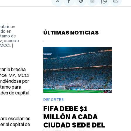
𝕏
Compartir
Share
Compartir
Share
Compa
en
on
en
on
via
Facebook
Pinterest
LinkedIn
WhatsAp
Email
abrir un
ido en
ÚLTIMAS NOTICIAS
éstamo de
ez, esposo
MCCI. |
rar la brecha
ence, MA, MCCI
pandiéndose por
éstamo para
ades de capital
DEPORTES
FIFA DEBE $1
MILLÓN A CADA
ara escalar los
CIUDAD SEDE DEL
r al capital de