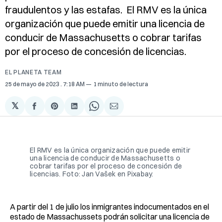
fraudulentos y las estafas. El RMV es la única
organización que puede emitir una licencia de
conducir de Massachusetts o cobrar tarifas
por el proceso de concesión de licencias.
EL PLANETA TEAM
25 de mayo de 2023
. 7:18 AM
1 minuto de lectura
𝕏
Compartir
Share
Compartir
Share
Compartir
en
on
en
on
via
Facebook
Pinterest
LinkedIn
WhatsApp
Email
El RMV es la única organización que puede emitir
una licencia de conducir de Massachusetts o
cobrar tarifas por el proceso de concesión de
licencias. Foto: Jan Vašek en Pixabay.
A partir del 1 de julio los inmigrantes indocumentados en el
estado de Massachussets podrán solicitar una licencia de