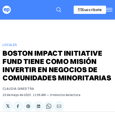
Suscríbete
LOCALES
BOSTON IMPACT INITIATIVE
FUND TIENE COMO MISIÓN
INVERTIR EN NEGOCIOS DE
COMUNIDADES MINORITARIAS
CLAUDIA GINESTRA
23 de mayo de 2023
. 11:55 AM
5 minutos de lectura
𝕏
Compartir
Share
Compartir
Share
Compartir
en
on
en
on
via