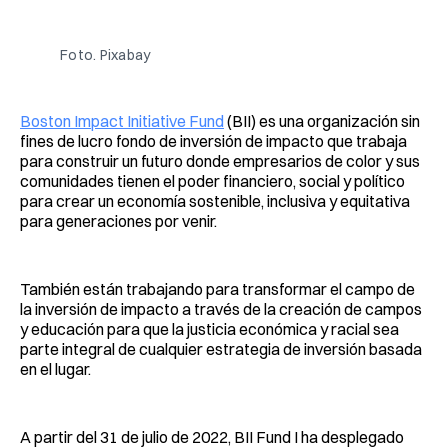
Facebook
Pinterest
LinkedIn
WhatsApp
Email
Foto. Pixabay
Boston Impact Initiative Fund
(BII) es una organización sin
fines de lucro fondo de inversión de impacto que trabaja
para construir un futuro donde empresarios de color y sus
comunidades tienen el poder financiero, social y político
para crear un economía sostenible, inclusiva y equitativa
para generaciones por venir.
También están trabajando para transformar el campo de
la inversión de impacto a través de la creación de campos
y educación para que la justicia económica y racial sea
parte integral de cualquier estrategia de inversión basada
en el lugar.
A partir del 31 de julio de 2022, BII Fund I ha desplegado