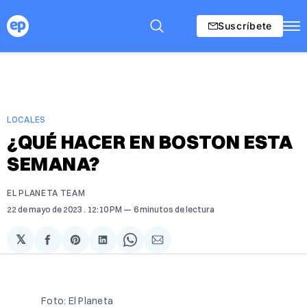
Suscríbete
LOCALES
¿QUÉ HACER EN BOSTON ESTA
SEMANA?
EL PLANETA TEAM
22 de mayo de 2023
. 12:10 PM
6 minutos de lectura
𝕏
Compartir
Share
Compartir
Share
Compartir
en
on
en
on
via
Facebook
Pinterest
LinkedIn
WhatsApp
Email
Foto: El Planeta