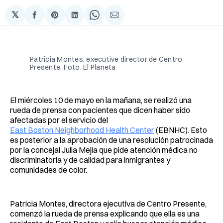
𝕏
Compartir
Share
Compartir
Share
Compartir
en
on
en
on
via
Facebook
Pinterest
LinkedIn
WhatsApp
Email
Patricia Montes, executive director de Centro
Presente. Foto. El Planeta
El miércoles 10 de mayo en la mañana, se realizó una
rueda de prensa con pacientes que dicen haber sido
afectadas por el servicio del
East Boston Neighborhood Health Center
(EBNHC). Esto
es posterior a la aprobación de una resolución patrocinada
por la concejal Julia Mejía que pide atención médica no
discriminatoria y de calidad para inmigrantes y
comunidades de color.
Patricia Montes, directora ejecutiva de Centro Presente,
comenzó la rueda de prensa explicando que ella es una