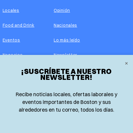
Locales
Opinión
Food and Drink
Nacionales
Eventos
Lo más leído
Negocios
Newsletter
×
¡SUSCRÍBETE A NUESTRO
Real Estate
Edición impresa
NEWSLETTER!
Historias Latinas
Acerca de nosotros
Recibe noticias locales, ofertas laborales y
Guía de Recursos
Advertise with us
eventos importantes de Boston y sus
alrededores en tu correo, todos los días.
© 2026 El Planeta | Noticias en español desde Boston,
Massachusetts