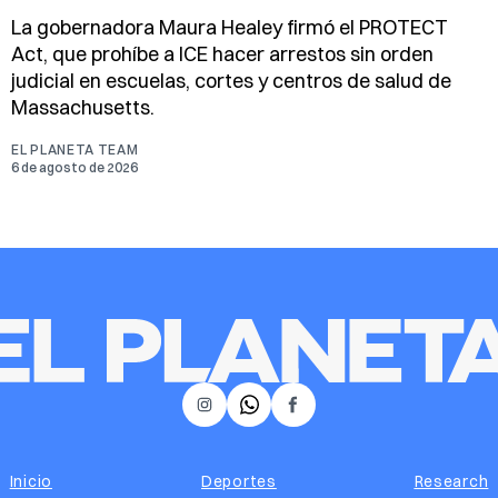
La gobernadora Maura Healey firmó el PROTECT
Act, que prohíbe a ICE hacer arrestos sin orden
judicial en escuelas, cortes y centros de salud de
Massachusetts.
EL PLANETA TEAM
6 de agosto de 2026
𝕏
Instagram
Facebook
Inicio
Deportes
Research