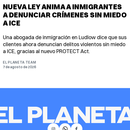
NUEVA LEY ANIMA A INMIGRANTES
A DENUNCIAR CRÍMENES SIN MIEDO
A ICE
Una abogada de inmigración en Ludlow dice que sus
clientes ahora denuncian delitos violentos sin miedo
a ICE, gracias al nuevo PROTECT Act.
EL PLANETA TEAM
7 de agosto de 2026
𝕏