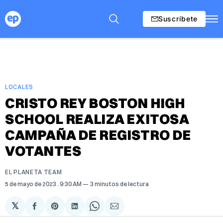
Suscríbete
LOCALES
CRISTO REY BOSTON HIGH
SCHOOL REALIZA EXITOSA
CAMPAÑA DE REGISTRO DE
VOTANTES
EL PLANETA TEAM
5 de mayo de 2023
. 9:30 AM
3 minutos de lectura
𝕏
Compartir
Share
Compartir
Share
Compartir
en
on
en
on
via