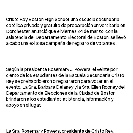
Facebook
Pinterest
LinkedIn
WhatsApp
Email
Cristo Rey Boston High School, una escuela secundaria
católica privada y gratuita de preparación universitaria en
Dorchester, anunció que el viernes 24 de marzo, con la
asistencia del Departamento Electoral de Boston, se llevó
a cabo una exitosa campaña de registro de votantes .
Según la presidenta Rosemary J. Powers, el veinte por
ciento de los estudiantes de la Escuela Secundaria Cristo
Rey se preinscribieron o registraron para votar en el
evento. La Sra. Barbara Delaney y la Sra. Ellen Rooney del
Departamento de Elecciones de la Ciudad de Boston
brindaron a los estudiantes asistencia, información y
apoyo en el lugar.
La Sra. Rosemary Powers, presidenta de Cristo Rey,