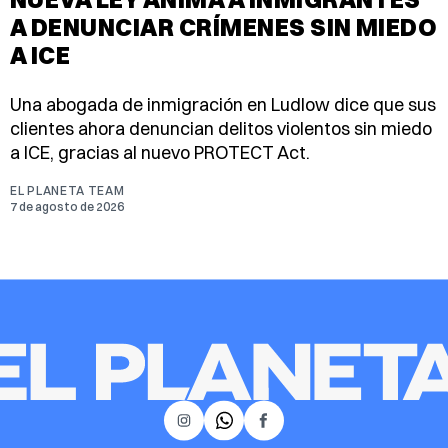
A DENUNCIAR CRÍMENES SIN MIEDO
A ICE
Una abogada de inmigración en Ludlow dice que sus
clientes ahora denuncian delitos violentos sin miedo
a ICE, gracias al nuevo PROTECT Act.
EL PLANETA TEAM
7 de agosto de 2026
𝕏
Instagram
Facebook