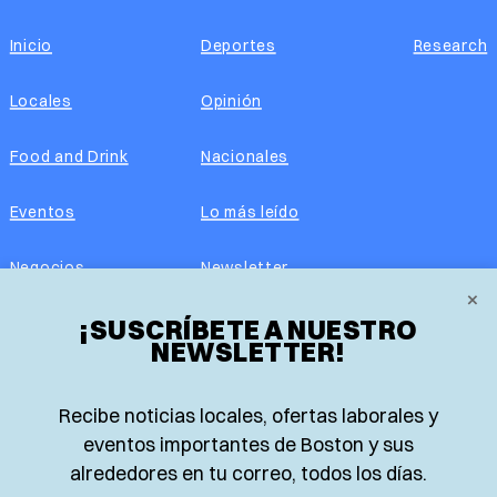
Inicio
Deportes
Research
Locales
Opinión
Food and Drink
Nacionales
Eventos
Lo más leído
Negocios
Newsletter
×
Real Estate
¡SUSCRÍBETE A NUESTRO
Edición impresa
NEWSLETTER!
Historias Latinas
Acerca de nosotros
Recibe noticias locales, ofertas laborales y
Guía de Recursos
Advertise with us
eventos importantes de Boston y sus
alrededores en tu correo, todos los días.