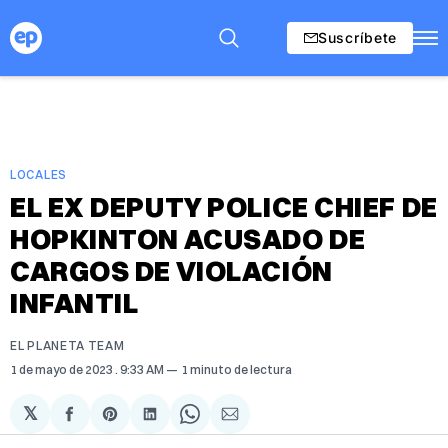
Suscríbete
LOCALES
EL EX DEPUTY POLICE CHIEF DE
HOPKINTON ACUSADO DE
CARGOS DE VIOLACIÓN
INFANTIL
EL PLANETA TEAM
1 de mayo de 2023
. 9:33 AM
1 minuto de lectura
𝕏
Compartir
Share
Compartir
Share
Compartir
en
on
en
on
via