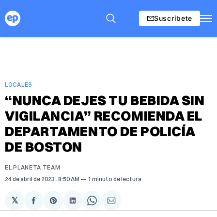
Suscríbete
LOCALES
“NUNCA DEJES TU BEBIDA SIN
VIGILANCIA” RECOMIENDA EL
DEPARTAMENTO DE POLICÍA
DE BOSTON
EL PLANETA TEAM
24 de abril de 2023
. 8:50 AM
1 minuto de lectura
𝕏
Compartir
Share
Compartir
Share
Compartir
en
on
en
on
via