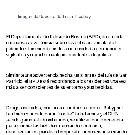
Facebook
Pinterest
LinkedIn
WhatsApp
Email
Imagen de Roberta Radini en Pixabay
El Departamento de Policía de Boston (BPD), ha emitido
una nueva advertencia sobre las bebidas con alcohol,
pidiendo a los miembros de la comunidad a permanecer
vigilantes y reportar cualquier incidente a la policía.
Similar a una advertencia hecha justo antes del Día de San
Patricio, el BPD está recordando a los residentes una vez
más a ser conscientes de su entorno y sus bebidas.
Drogas insípidas, incoloras e inodoras como el Rohypnol
también conocido como “roofie”, la ketamina y el GHB
-ácido gamma-hidroxibutírico, se utilizan con frecuencia
para pinchar las bebidas, causando confusión,
desorientación, parálisis temporal o inconsciencia cuando