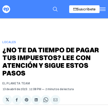
Suscríbete
LOCALES
¿NO TE DA TIEMPO DE PAGAR
TUS IMPUESTOS? LEE CON
ATENCIÓN Y SIGUE ESTOS
PASOS
EL PLANETA TEAM
13 de abril de 2023
. 12:08 PM
2 minutos de lectura
𝕏
Compartir
Share
Compartir
Share
Compartir
en
on
en
on
via