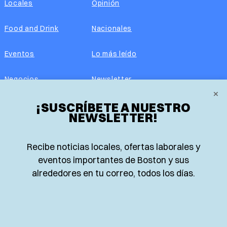
Locales
Opinión
Food and Drink
Nacionales
Eventos
Lo más leído
Negocios
Newsletter
×
¡SUSCRÍBETE A NUESTRO
Real Estate
Edición impresa
NEWSLETTER!
Historias Latinas
Acerca de nosotros
Recibe noticias locales, ofertas laborales y
Guía de Recursos
Advertise with us
eventos importantes de Boston y sus
alrededores en tu correo, todos los días.
© 2026 El Planeta | Noticias en español desde Boston,
Massachusetts