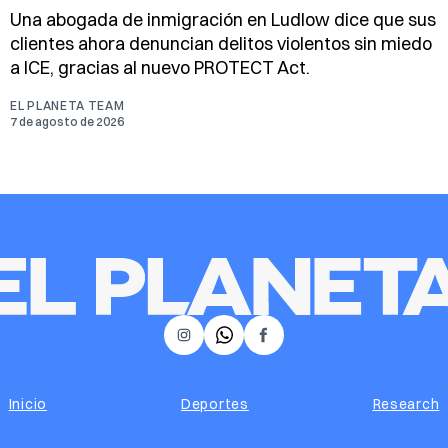
Una abogada de inmigración en Ludlow dice que sus
clientes ahora denuncian delitos violentos sin miedo
a ICE, gracias al nuevo PROTECT Act.
EL PLANETA TEAM
7 de agosto de 2026
𝕏
Instagram
Facebook
Inicio
Deportes
Research