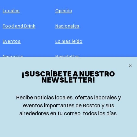
Locales
Opinión
Food and Drink
Nacionales
Eventos
Lo más leído
Negocios
Newsletter
×
Real Estate
¡SUSCRÍBETE A NUESTRO
Edición impresa
NEWSLETTER!
Historias Latinas
Acerca de nosotros
Recibe noticias locales, ofertas laborales y
Guía de Recursos
Advertise with us
eventos importantes de Boston y sus
alrededores en tu correo, todos los días.
© 2026 El Planeta | Noticias en español desde Boston,
Massachusetts