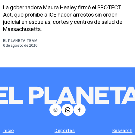
La gobernadora Maura Healey firmó el PROTECT
Act, que prohíbe a ICE hacer arrestos sin orden
judicial en escuelas, cortes y centros de salud de
Massachusetts.
EL PLANETA TEAM
6 de agosto de 2026
𝕏
Instagram
Facebook
Inicio
Deportes
Research