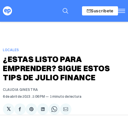
Suscríbete
LOCALES
¿ESTAS LISTO PARA
EMPRENDER? SIGUE ESTOS
TIPS DE JULIO FINANCE
CLAUDIA GINESTRA
6 de abril de 2023
. 2:06 PM
1 minuto de lectura
𝕏
Compartir
Share
Compartir
Share
Compartir
en
on
en
on
via
Facebook
Pinterest
LinkedIn
WhatsApp
Email