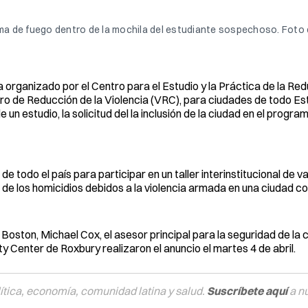
arma de fuego dentro de la mochila del estudiante sospechoso. Foto
organizado por el Centro para el Estudio y la Práctica de la Red
tro de Reducción de la Violencia (VRC), para ciudades de todo Es
n estudio, la solicitud del la inclusión de la ciudad en el progra
 todo el país para participar en un taller interinstitucional de va
 de los homicidios debidos a la violencia armada en una ciudad c
 Boston, Michael Cox, el asesor principal para la seguridad de la
y Center de Roxbury realizaron el anuncio el martes 4 de abril.
tica, economía, comunidad latina y salud.
Suscríbete aquí
a n