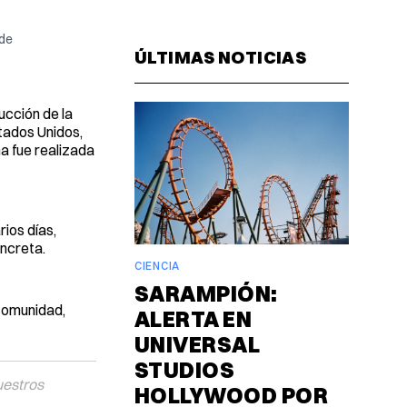
Facebook
Pinterest
LinkedIn
WhatsAp
Email
 de
ÚLTIMAS NOTICIAS
ucción de la
tados Unidos,
ma fue realizada
rios días,
oncreta.
CIENCIA
SARAMPIÓN:
 comunidad,
ALERTA EN
UNIVERSAL
STUDIOS
uestros
HOLLYWOOD POR