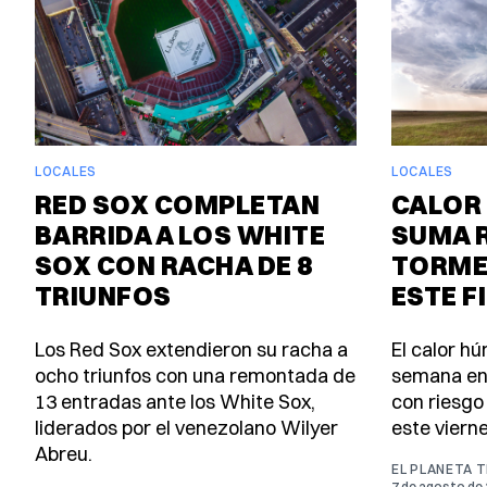
LOCALES
LOCALES
RED SOX COMPLETAN
CALOR 
BARRIDA A LOS WHITE
SUMA 
SOX CON RACHA DE 8
TORME
TRIUNFOS
ESTE F
Los Red Sox extendieron su racha a
El calor h
ocho triunfos con una remontada de
semana en
13 entradas ante los White Sox,
con riesgo
liderados por el venezolano Wilyer
este viern
Abreu.
EL PLANETA 
7 de agosto de