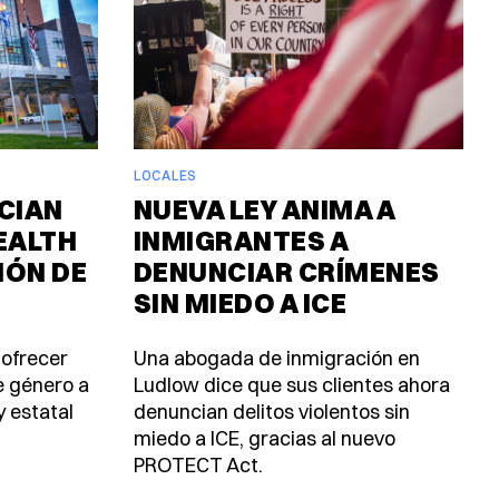
LOCALES
CIAN
NUEVA LEY ANIMA A
EALTH
INMIGRANTES A
IÓN DE
DENUNCIAR CRÍMENES
SIN MIEDO A ICE
 ofrecer
Una abogada de inmigración en
e género a
Ludlow dice que sus clientes ahora
y estatal
denuncian delitos violentos sin
miedo a ICE, gracias al nuevo
PROTECT Act.