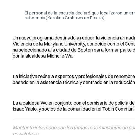
El personal de la escuela declaró que localizaron un 
referencia( Karolina Grabows en Pexels).
Un nuevo programa destinado a reducir la violencia armada 
Violencia de la Maryland University, conocido como el Cen
ha seleccionado a la ciudad de Boston para formar parte de u
por la alcaldesa Michelle Wu.
La iniciativa reúne a expertos y profesionales de renombre de
basado en la asistencia técnica y centrado en la reducción
La alcaldesa Wu en conjunto con el comisario de policía de
Isaac Yablo, y socios de la comunidad en el Tobin Communit
Mantente informado con los temas más relevantes de polí
newsletters.