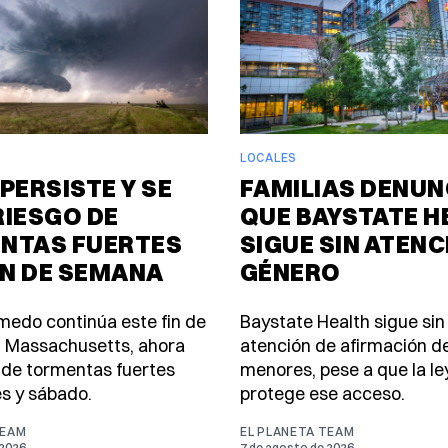
LOCALES
PERSISTE Y SE
FAMILIAS DENUN
RIESGO DE
QUE BAYSTATE H
NTAS FUERTES
SIGUE SIN ATENC
IN DE SEMANA
GÉNERO
úmedo continúa este fin de
Baystate Health sigue sin
 Massachusetts, ahora
atención de afirmación d
 de tormentas fuertes
menores, pese a que la le
es y sábado.
protege ese acceso.
TEAM
EL PLANETA TEAM
 2026
7 de agosto de 2026