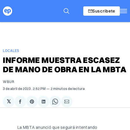
Suscríbete
LOCALES
INFORME MUESTRA ESCASEZ
DE MANO DE OBRA EN LA MBTA
WBUR
3 de abril de 2023
. 2:52 PM
2 minutos de lectura
𝕏
Compartir
Share
Compartir
Share
Compartir
en
on
en
on
via
Facebook
Pinterest
LinkedIn
WhatsApp
Email
La MBTA anunció que seguirá intentando