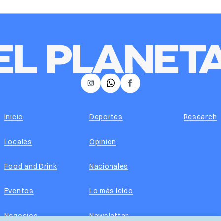
𝕏
Instagram
Facebook
Inicio
Deportes
Research
Locales
Opinión
Food and Drink
Nacionales
Eventos
Lo más leído
Negocios
Newsletter