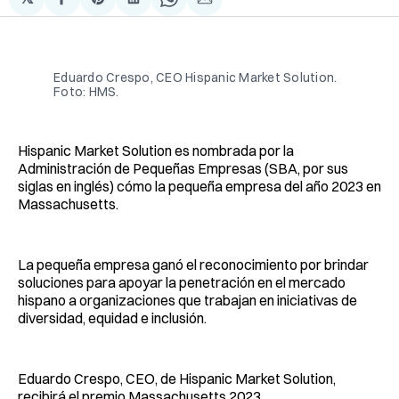
Compartir
Share
Compartir
Share
Compartir
en
on
en
on
via
Facebook
Pinterest
LinkedIn
WhatsApp
Email
Eduardo Crespo, CEO Hispanic Market Solution.
Foto: HMS.
Hispanic Market Solution es nombrada por la
Administración de Pequeñas Empresas (SBA, por sus
siglas en inglés) cómo la pequeña empresa del año 2023 en
Massachusetts.
La pequeña empresa ganó el reconocimiento por brindar
soluciones para apoyar la penetración en el mercado
hispano a organizaciones que trabajan en iniciativas de
diversidad, equidad e inclusión.
Eduardo Crespo, CEO, de Hispanic Market Solution,
recibirá el premio Massachusetts 2023.