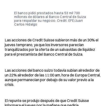
Facebook
Pinterest
LinkedIn
WhatsApp
Email
El banco pidió prestados hasta 53 mil 700
millones de dólares al Banco Central de Suiza
para respaldar su negocio. Credit: EFE/Juan
Carlos Hidalgo
Las acciones de Credit Suisse subieron más de un 30% el
jueves temprano, ya que los inversores parecían
tranquilizados por la oferta de un salvavidas de liquidez
para el prestamista del Banco Central de Suiza.
Las acciones del banco suizo todavía subían alrededor de
un 22% alrededor de las 11:00 am, hora de Europa Central,
aunque permanecían por debajo de su valor previo a la
crisis.
El repunte se produjo después de que Credit Suisse
informara el jueves por la mañana que pediría