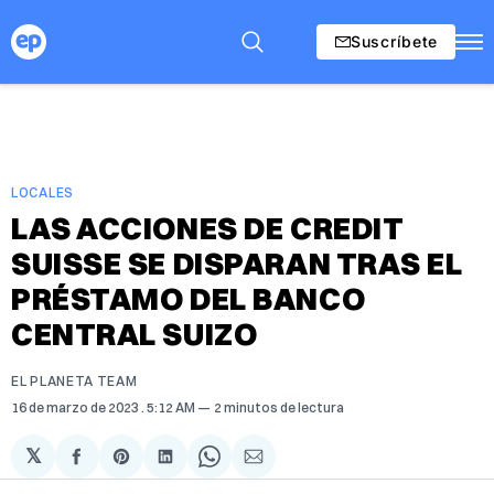
Suscríbete
LOCALES
LAS ACCIONES DE CREDIT
SUISSE SE DISPARAN TRAS EL
PRÉSTAMO DEL BANCO
CENTRAL SUIZO
EL PLANETA TEAM
16 de marzo de 2023
. 5:12 AM
2 minutos de lectura
𝕏
Compartir
Share
Compartir
Share
Compartir
en
on
en
on
via