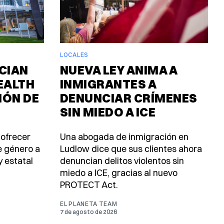
LOCALES
CIAN
NUEVA LEY ANIMA A
EALTH
INMIGRANTES A
IÓN DE
DENUNCIAR CRÍMENES
SIN MIEDO A ICE
 ofrecer
Una abogada de inmigración en
e género a
Ludlow dice que sus clientes ahora
y estatal
denuncian delitos violentos sin
miedo a ICE, gracias al nuevo
PROTECT Act.
EL PLANETA TEAM
7 de agosto de 2026