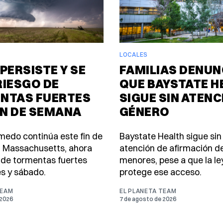
LOCALES
PERSISTE Y SE
FAMILIAS DENUN
RIESGO DE
QUE BAYSTATE H
NTAS FUERTES
SIGUE SIN ATENC
IN DE SEMANA
GÉNERO
úmedo continúa este fin de
Baystate Health sigue sin
 Massachusetts, ahora
atención de afirmación d
 de tormentas fuertes
menores, pese a que la le
es y sábado.
protege ese acceso.
TEAM
EL PLANETA TEAM
 2026
7 de agosto de 2026