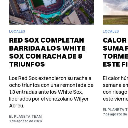
LOCALES
LOCALES
RED SOX COMPLETAN
CALOR 
BARRIDA A LOS WHITE
SUMA 
SOX CON RACHA DE 8
TORME
TRIUNFOS
ESTE F
Los Red Sox extendieron su racha a
El calor h
ocho triunfos con una remontada de
semana en
13 entradas ante los White Sox,
con riesgo
liderados por el venezolano Wilyer
este viern
Abreu.
EL PLANETA 
7 de agosto de
EL PLANETA TEAM
7 de agosto de 2026