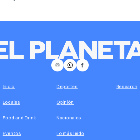
𝕏
Instagram
Facebook
Inicio
Deportes
Research
Locales
Opinión
Food and Drink
Nacionales
Eventos
Lo más leído