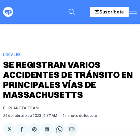
Suscríbete
LOCALES
SE REGISTRAN VARIOS
ACCIDENTES DE TRÁNSITO EN
PRINCIPALES VÍAS DE
MASSACHUSETTS
EL PLANETA TEAM
24 de febrero de 2023
. 5:37 AM
1 minuto de lectura
𝕏
Compartir
Share
Compartir
Share
Compartir
en
on
en
on
via