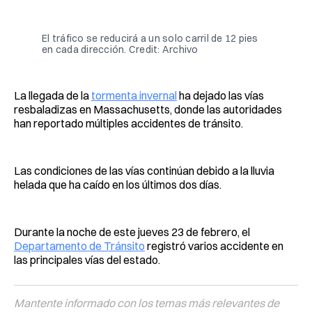
Facebook
Pinterest
LinkedIn
WhatsApp
Email
El tráfico se reducirá a un solo carril de 12 pies
en cada dirección. Credit: Archivo
La llegada de la
tormenta invernal
ha dejado las vías
resbaladizas en Massachusetts, donde las autoridades
han reportado múltiples accidentes de tránsito.
Las condiciones de las vías continúan debido a la lluvia
helada que ha caído en los últimos dos días.
Durante la noche de este jueves 23 de febrero, el
Departamento de Tránsito
registró varios accidente en
las principales vías del estado.
Mantente informado con los temas más relevantes de