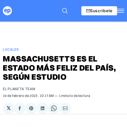
Suscríbete
LOCALES
MASSACHUSETTS ES EL
ESTADO MÁS FELIZ DEL PAÍS,
SEGÚN ESTUDIO
EL PLANETA TEAM
24 de febrero de 2023
. 10:17 AM
1 minuto de lectura
𝕏
Compartir
Share
Compartir
Share
Compartir
en
on
en
on
via
Facebook
Pinterest
LinkedIn
WhatsApp
Email