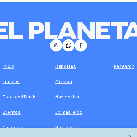
𝕏
Instagram
Facebook
Inicio
Deportes
Research
Locales
Opinión
Food and Drink
Nacionales
Eventos
Lo más leído
Negocios
Newsletter
×