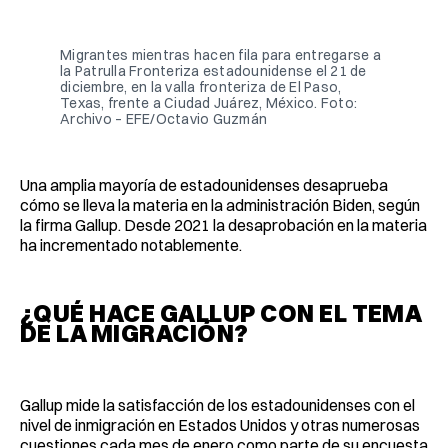
Facebook
Pinterest
LinkedIn
WhatsApp
Email
Migrantes mientras hacen fila para entregarse a
la Patrulla Fronteriza estadounidense el 21 de
diciembre, en la valla fronteriza de El Paso,
Texas, frente a Ciudad Juárez, México. Foto:
Archivo – EFE/Octavio Guzmán
Una amplia mayoría de estadounidenses desaprueba
cómo se lleva la materia en la administración Biden, según
la firma Gallup. Desde 2021 la desaprobación en la materia
ha incrementado notablemente.
¿QUÉ HACE GALLUP CON EL TEMA
DE LA MIGRACIÓN?
Gallup mide la satisfacción de los estadounidenses con el
nivel de inmigración en Estados Unidos y otras numerosas
cuestiones cada mes de enero como parte de su encuesta