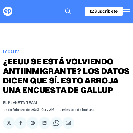
Suscríbete
LOCALES
¿EEUU SE ESTÁ VOLVIENDO
ANTIINMIGRANTE? LOS DATOS
DICEN QUE SÍ. ESTO ARROJA
UNA ENCUESTA DE GALLUP
EL PLANETA TEAM
17 de febrero de 2023
. 9:47 AM
2 minutos de lectura
𝕏
Compartir
Share
Compartir
Share
Compartir
en
on
en
on
via