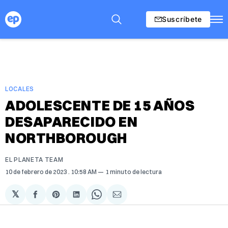
Suscríbete
LOCALES
ADOLESCENTE DE 15 AÑOS
DESAPARECIDO EN
NORTHBOROUGH
EL PLANETA TEAM
10 de febrero de 2023
. 10:58 AM
1 minuto de lectura
𝕏
Compartir
Share
Compartir
Share
Compartir
en
on
en
on
via
Facebook
Pinterest
LinkedIn
WhatsApp
Email