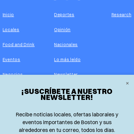
Inicio
Deportes
Research
Locales
Opinión
Food and Drink
Nacionales
Eventos
Lo más leído
Negocios
Newsletter
×
Real Estate
¡SUSCRÍBETE A NUESTRO
Edición impresa
NEWSLETTER!
Historias Latinas
Acerca de nosotros
Recibe noticias locales, ofertas laborales y
Guía de Recursos
Advertise with us
eventos importantes de Boston y sus
alrededores en tu correo, todos los días.