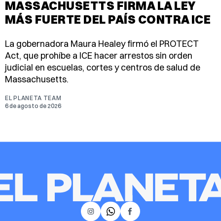
MASSACHUSETTS FIRMA LA LEY
MÁS FUERTE DEL PAÍS CONTRA ICE
La gobernadora Maura Healey firmó el PROTECT
Act, que prohíbe a ICE hacer arrestos sin orden
judicial en escuelas, cortes y centros de salud de
Massachusetts.
EL PLANETA TEAM
6 de agosto de 2026
𝕏
Instagram
Facebook