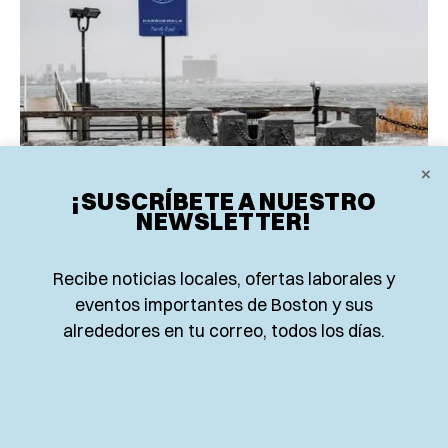
×
¡SUSCRÍBETE A NUESTRO
NEWSLETTER!
Recibe noticias locales, ofertas laborales y
LOCALES
eventos importantes de Boston y sus
BOSTON CHILDREN'S MUSEUM
alrededores en tu correo, todos los días.
COMIENZA SU PLAN CONTRA
FUTURAS INUNDACIONES EN
BOSTON