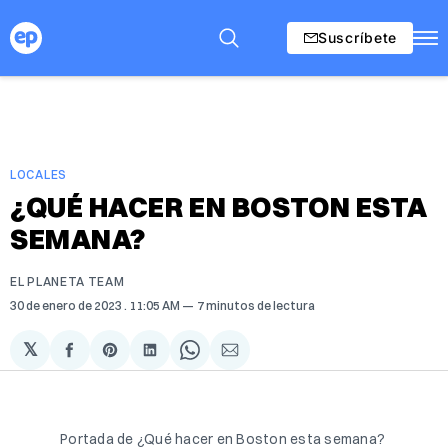
Suscríbete
LOCALES
¿QUÉ HACER EN BOSTON ESTA
SEMANA?
EL PLANETA TEAM
30 de enero de 2023
. 11:05 AM
7 minutos de lectura
𝕏
Compartir
Share
Compartir
Share
Compartir
en
on
en
on
via
Facebook
Pinterest
LinkedIn
WhatsApp
Email
Portada de ¿Qué hacer en Boston esta semana?