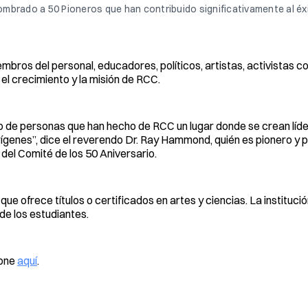
mbrado a 50 Pioneros que han contribuido significativamente al éxi
mbros del personal, educadores, políticos, artistas, activistas c
l crecimiento y la misión de RCC.
upo de personas que han hecho de RCC un lugar donde se crean líde
genes”, dice el reverendo Dr. Ray Hammond, quién es pionero y p
del Comité de los 50 Aniversario.
ue ofrece títulos o certificados en artes y ciencias. La instituci
 de los estudiantes.
ione
aquí
.