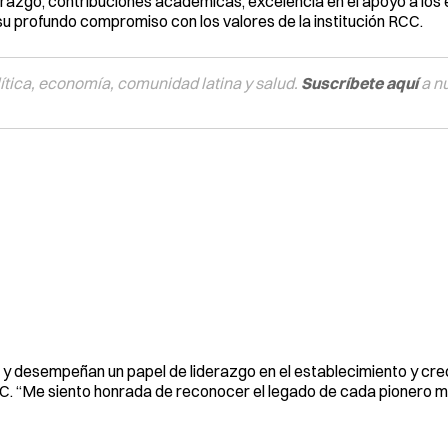
razgo, contribuciones académicas, excelencia en el apoyo a los 
 su profundo compromiso con los valores de la institución RCC.
tica, economía, comunidad latina y salud.
Suscríbete aquí
a n
 y desempeñan un papel de liderazgo en el establecimiento y cre
CC. “Me siento honrada de reconocer el legado de cada pionero m