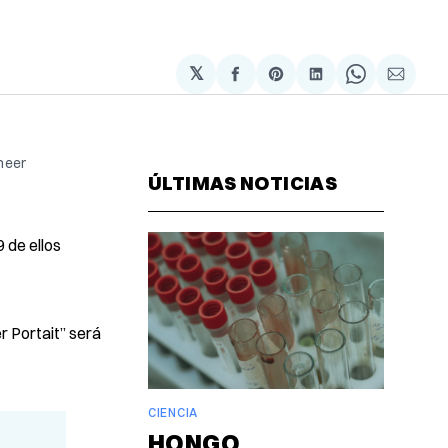
𝕏
Compartir
Share
Compartir
Share
Compa
en
on
en
on
via
Facebook
Pinterest
LinkedIn
WhatsAp
Email
neer
ÚLTIMAS NOTICIAS
 de ellos
r Portait” será
CIENCIA
HONGO