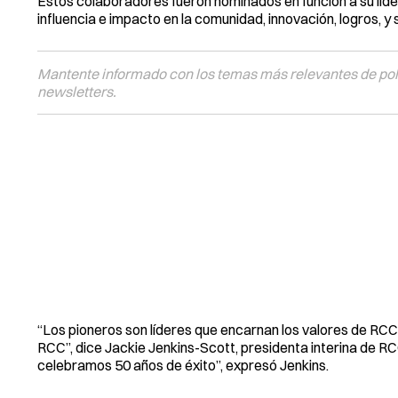
Estos colaboradores fueron nominados en función a su lide
influencia e impacto en la comunidad, innovación, logros, y
Mantente informado con los temas más relevantes de polí
newsletters.
“Los pioneros son líderes que encarnan los valores de RCC
RCC”, dice Jackie Jenkins-Scott, presidenta interina de R
celebramos 50 años de éxito”, expresó Jenkins.