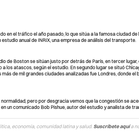
o en el tráfico el año pasado, lo que sitúa a la famosa ciudad de
 estudio anual de INRIX, una empresa de análisis del transporte.
 de Boston se sitúan justo por detrás de París, en tercer lugar,
 los atascos, según el estudio. En segundo lugar se situó Chica
s más de mil grandes ciudades analizadas fue Londres, donde el 
 la normalidad, pero por desgracia vemos que la congestión se ac
ó en un comunicado Bob Pishue, autor del estudio y analista de tr
tica, economía, comunidad latina y salud.
Suscríbete aquí
a n