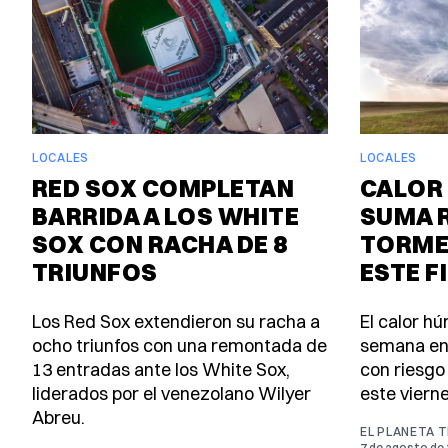
LOCALES
LOCALES
RED SOX COMPLETAN
CALOR 
BARRIDA A LOS WHITE
SUMA 
SOX CON RACHA DE 8
TORME
TRIUNFOS
ESTE F
Los Red Sox extendieron su racha a
El calor h
ocho triunfos con una remontada de
semana en
13 entradas ante los White Sox,
con riesgo
liderados por el venezolano Wilyer
este viern
Abreu.
EL PLANETA 
7 de agosto de