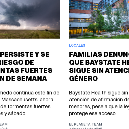
LOCALES
PERSISTE Y SE
FAMILIAS DENUN
RIESGO DE
QUE BAYSTATE H
NTAS FUERTES
SIGUE SIN ATENC
IN DE SEMANA
GÉNERO
úmedo continúa este fin de
Baystate Health sigue sin
 Massachusetts, ahora
atención de afirmación d
 de tormentas fuertes
menores, pese a que la le
es y sábado.
protege ese acceso.
TEAM
EL PLANETA TEAM
 2026
7 de agosto de 2026