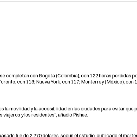
se completan con Bogotá (Colombia), con 122 horas perdidas po
 Toronto, con 118; Nueva York, con 117; Monterrey (México), con 11
a movilidad y la accesibilidad en las ciudades para evitar que p
 viajeros y los residentes”, añadió Pishue.
pasado fue de 2,270 dólares, según el estudio, publicado el marte