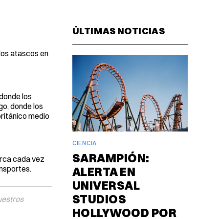
Facebook
Pinterest
LinkedIn
WhatsAp
Email
ÚLTIMAS NOTICIAS
 los atascos en
 donde los
go, donde los
británico medio
CIENCIA
SARAMPIÓN:
erca cada vez
ansportes.
ALERTA EN
UNIVERSAL
STUDIOS
uestros
HOLLYWOOD POR