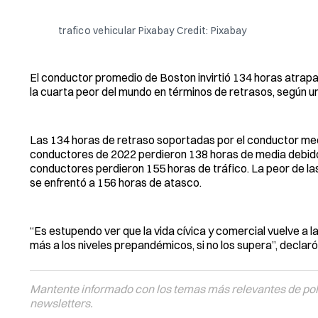
trafico vehicular Pixabay Credit: Pixabay
El conductor promedio de Boston invirtió 134 horas atrapad
la cuarta peor del mundo en términos de retrasos, según un
Las 134 horas de retraso soportadas por el conductor medio
conductores de 2022 perdieron 138 horas de media debido a
conductores perdieron 155 horas de tráfico. La peor de la
se enfrentó a 156 horas de atasco.
“Es estupendo ver que la vida cívica y comercial vuelve a
más a los niveles prepandémicos, si no los supera”, declar
Mantente informado con los temas más relevantes de polí
newsletters.