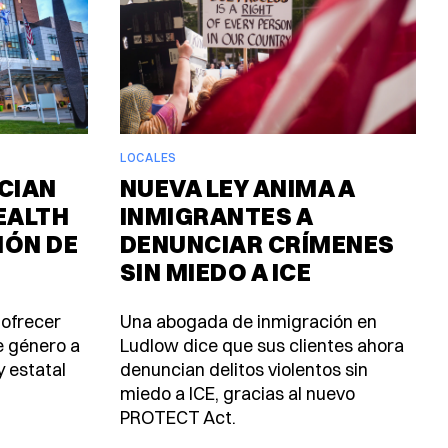
LOCALES
CIAN
NUEVA LEY ANIMA A
EALTH
INMIGRANTES A
IÓN DE
DENUNCIAR CRÍMENES
SIN MIEDO A ICE
 ofrecer
Una abogada de inmigración en
e género a
Ludlow dice que sus clientes ahora
y estatal
denuncian delitos violentos sin
miedo a ICE, gracias al nuevo
PROTECT Act.