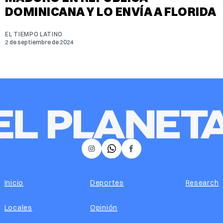
DOMINICANA Y LO ENVÍA A FLORIDA
EL TIEMPO LATINO
2 de septiembre de 2024
𝕏
Instagram
Facebook
Inicio
Deportes
Research
Locales
Opinión