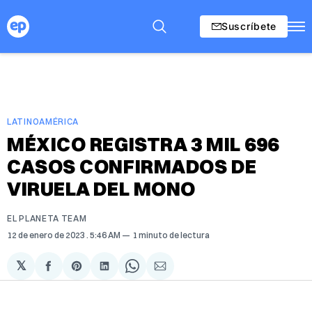
Suscríbete
LATINOAMÉRICA
MÉXICO REGISTRA 3 MIL 696
CASOS CONFIRMADOS DE
VIRUELA DEL MONO
EL PLANETA TEAM
12 de enero de 2023
. 5:46 AM
1 minuto de lectura
𝕏
Compartir
Share
Compartir
Share
Compartir
en
on
en
on
via
Facebook
Pinterest
LinkedIn
WhatsApp
Email