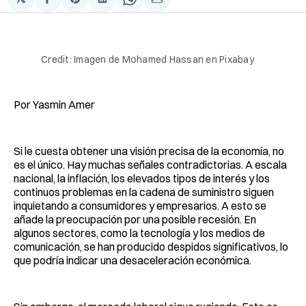
Compartir
Share
Compartir
Share
Compartir
en
on
en
on
via
Facebook
Pinterest
LinkedIn
WhatsApp
Email
Credit: Imagen de Mohamed Hassan en Pixabay
Por Yasmin Amer
Si le cuesta obtener una visión precisa de la economía, no
es el único. Hay muchas señales contradictorias. A escala
nacional, la inflación, los elevados tipos de interés y los
continuos problemas en la cadena de suministro siguen
inquietando a consumidores y empresarios. A esto se
añade la preocupación por una posible recesión. En
algunos sectores, como la tecnología y los medios de
comunicación, se han producido despidos significativos, lo
que podría indicar una desaceleración económica.