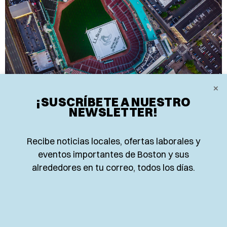
×
¡SUSCRÍBETE A NUESTRO
NEWSLETTER!
LOCALES
RED SOX COMPLETAN BARRIDA A
Recibe noticias locales, ofertas laborales y
LOS WHITE SOX CON RACHA DE 8
eventos importantes de Boston y sus
TRIUNFOS
alrededores en tu correo, todos los días.
Los Red Sox extendieron su racha a ocho triunfos
con una remontada de 13 entradas ante los White
Sox, liderados por el venezolano Wilyer Abreu.