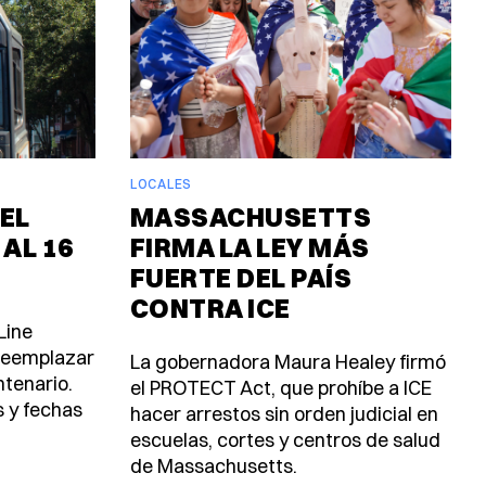
LOCALES
EL
MASSACHUSETTS
 AL 16
FIRMA LA LEY MÁS
FUERTE DEL PAÍS
CONTRA ICE
Line
 reemplazar
La gobernadora Maura Healey firmó
ntenario.
el PROTECT Act, que prohíbe a ICE
s y fechas
hacer arrestos sin orden judicial en
escuelas, cortes y centros de salud
de Massachusetts.