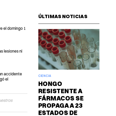
Facebook
Pinterest
LinkedIn
WhatsAp
Email
ÚLTIMAS NOTICIAS
ve el domingo 1
s lesiones ni
un accidente
CIENCIA
gó el
HONGO
RESISTENTE A
FÁRMACOS SE
uestros
PROPAGA A 23
ESTADOS DE