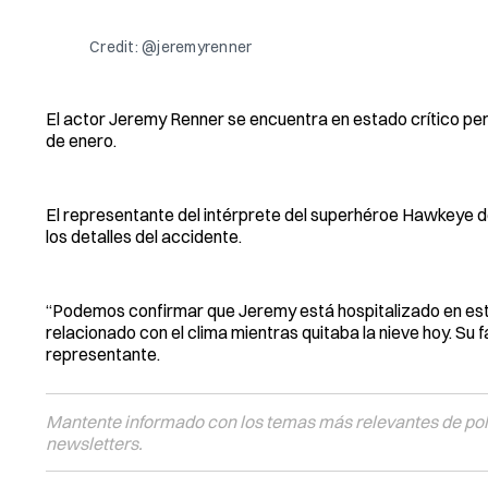
Credit: @jeremyrenner
El actor Jeremy Renner se encuentra en estado crítico per
de enero.
El representante del intérprete del superhéroe Hawkeye de
los detalles del accidente.
“Podemos confirmar que Jeremy está hospitalizado en estad
relacionado con el clima mientras quitaba la nieve hoy. Su f
representante.
Mantente informado con los temas más relevantes de polí
newsletters.