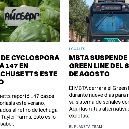
LOCALES
 DE CYCLOSPORA
MBTA SUSPENDE 
A 147 EN
GREEN LINE DEL 8
CHUSETTS ESTE
DE AGOSTO
O
El MBTA cerrará el Green 
durante nueve días para
etts reportó 147 casos
su sistema de señales ce
oriasis este verano,
Aquí las rutas alternativa
ados al retiro de lechuga
exactas.
 Taylor Farms. Esto es lo
saber.
EL PLANETA TEAM