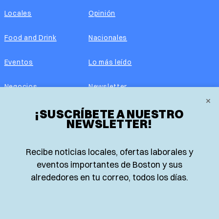
Locales
Opinión
Food and Drink
Nacionales
Eventos
Lo más leído
Negocios
Newsletter
×
Real Estate
¡SUSCRÍBETE A NUESTRO
Edición impresa
NEWSLETTER!
Historias Latinas
Acerca de nosotros
Recibe noticias locales, ofertas laborales y
Guía de Recursos
Advertise with us
eventos importantes de Boston y sus
alrededores en tu correo, todos los días.
© 2026 El Planeta | Noticias en español desde Boston,
Massachusetts