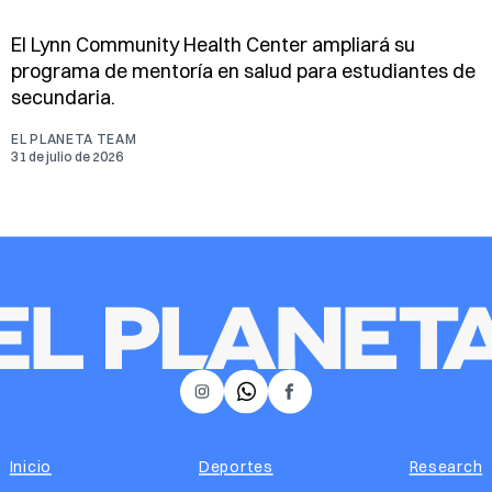
El Lynn Community Health Center ampliará su
programa de mentoría en salud para estudiantes de
secundaria.
EL PLANETA TEAM
31 de julio de 2026
𝕏
Instagram
Facebook
Inicio
Deportes
Research