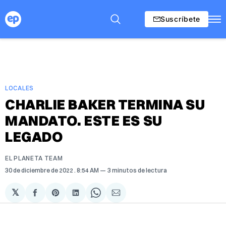
Suscríbete
LOCALES
CHARLIE BAKER TERMINA SU
MANDATO. ESTE ES SU
LEGADO
EL PLANETA TEAM
30 de diciembre de 2022
. 8:54 AM
3 minutos de lectura
𝕏
Compartir
Share
Compartir
Share
Compartir
en
on
en
on
via
Facebook
Pinterest
LinkedIn
WhatsApp
Email