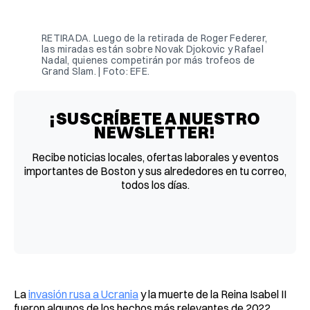
Facebook
Pinterest
LinkedIn
WhatsApp
Email
RETIRADA. Luego de la retirada de Roger Federer,
las miradas están sobre Novak Djokovic y Rafael
Nadal, quienes competirán por más trofeos de
Grand Slam. | Foto: EFE.
¡SUSCRÍBETE A NUESTRO
NEWSLETTER!
Recibe noticias locales, ofertas laborales y eventos
importantes de Boston y sus alrededores en tu correo,
todos los días.
La
invasión rusa a Ucrania
y la muerte de la Reina Isabel II
fueron algunos de los hechos más relevantes
de 2022.