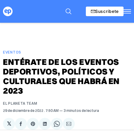
Suscríbete
EVENTOS
ENTÉRATE DE LOS EVENTOS
DEPORTIVOS, POLÍTICOS Y
CULTURALES QUE HABRÁ EN
2023
EL PLANETA TEAM
29 de diciembre de 2022
. 7:50 AM
3 minutos de lectura
𝕏
Compartir
Share
Compartir
Share
Compartir
en
on
en
on
via