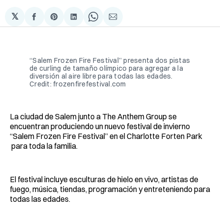
𝕏
Compartir
Share
Compartir
Share
Compartir
en
on
en
on
via
Facebook
Pinterest
LinkedIn
WhatsApp
Email
“Salem Frozen Fire Festival” presenta dos pistas
de curling de tamaño olímpico para agregar a la
diversión al aire libre para todas las edades.
Credit: frozenfirefestival.com
La ciudad de Salem junto a The Anthem Group se
encuentran produciendo un nuevo festival de invierno
“Salem Frozen Fire Festival” en el Charlotte Forten Park
para toda la familia.
El festival incluye esculturas de hielo en vivo, artistas de
fuego, música, tiendas, programación y entreteniendo para
todas las edades.