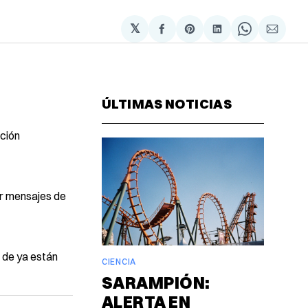
𝕏
Compartir
Share
Compartir
Share
Compa
en
on
en
on
via
Facebook
Pinterest
LinkedIn
WhatsAp
Email
ÚLTIMAS NOTICIAS
ación
or mensajes de
s de ya están
CIENCIA
SARAMPIÓN:
ALERTA EN