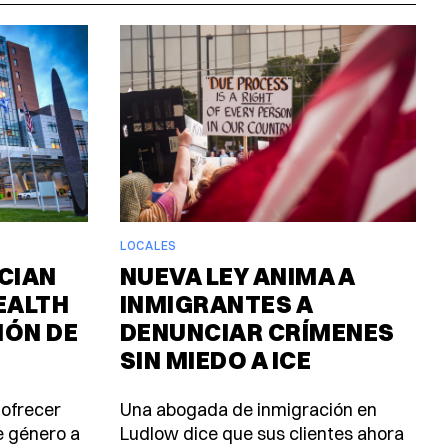
LOCALES
CIAN
NUEVA LEY ANIMA A
EALTH
INMIGRANTES A
IÓN DE
DENUNCIAR CRÍMENES
SIN MIEDO A ICE
 ofrecer
Una abogada de inmigración en
e género a
Ludlow dice que sus clientes ahora