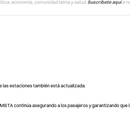
tica, economía, comunidad latina y salud.
Suscríbete aquí
a n
 de las estaciones también está actualizada.
la MBTA continúa asegurando a los pasajeros y garantizando que 