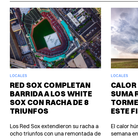
LOCALES
LOCALES
RED SOX COMPLETAN
CALOR 
BARRIDA A LOS WHITE
SUMA 
SOX CON RACHA DE 8
TORME
TRIUNFOS
ESTE F
Los Red Sox extendieron su racha a
El calor h
ocho triunfos con una remontada de
semana en