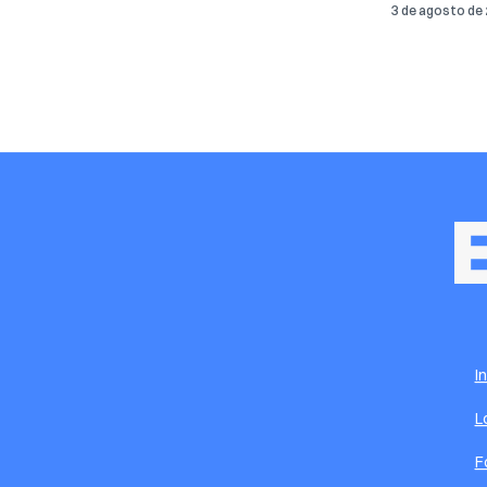
3 de agosto de
I
L
F