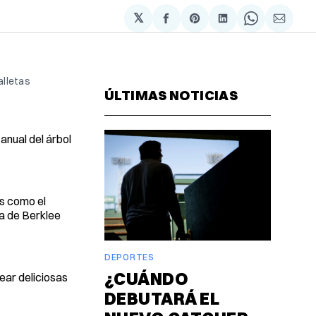
𝕏
Compartir
Share
Compartir
Share
Compa
en
on
en
on
via
Facebook
Pinterest
LinkedIn
WhatsAp
Email
alletas
ÚLTIMAS NOTICIAS
anual del árbol
es como el
a de Berklee
DEPORTES
¿CUÁNDO
ear deliciosas
DEBUTARÁ EL