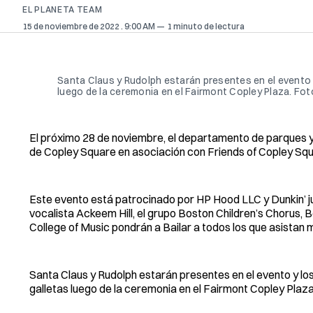
EL PLANETA TEAM
15 de noviembre de 2022
. 9:00 AM
1 minuto de lectura
Santa Claus y Rudolph estarán presentes en el evento y
luego de la ceremonia en el Fairmont Copley Plaza. Fot
El próximo 28 de noviembre, el departamento de parques y r
de Copley Square en asociación con Friends of Copley Squ
Este evento está patrocinado por HP Hood LLC y Dunkin’ j
vocalista Ackeem Hill, el grupo Boston Children’s Choru
College of Music pondrán a Bailar a todos los que asistan m
Santa Claus y Rudolph estarán presentes en el evento y lo
galletas luego de la ceremonia en el Fairmont Copley Plaza