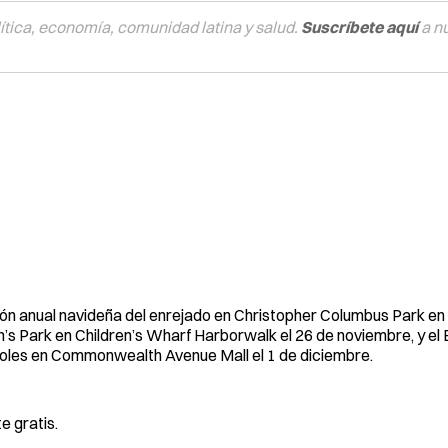
tica, economía, comunidad latina y salud.
Suscríbete aquí
a n
ión anual navideña del enrejado en Christopher Columbus Park en 
n’s Park en Children’s Wharf Harborwalk el 26 de noviembre, y el
boles en Commonwealth Avenue Mall el 1 de diciembre.
e gratis.