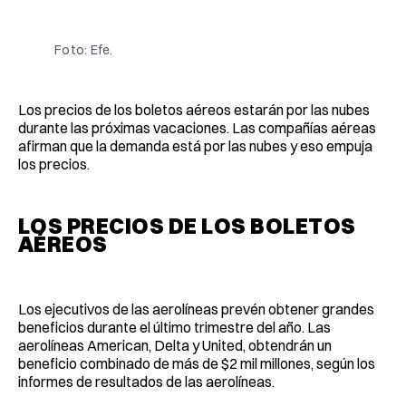
Facebook
Pinterest
LinkedIn
WhatsApp
Email
Foto: Efe.
Los precios de los boletos aéreos estarán por las nubes
durante las próximas vacaciones. Las compañías aéreas
afirman que la demanda está por las nubes y eso empuja
los precios.
LOS PRECIOS DE LOS BOLETOS
AÉREOS
Los ejecutivos de las aerolíneas prevén obtener grandes
beneficios durante el último trimestre del año. Las
aerolíneas American, Delta y United, obtendrán un
beneficio combinado de más de $2 mil millones, según los
informes de resultados de las aerolíneas.