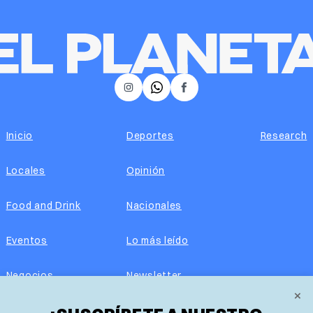
𝕏
Instagram
Facebook
Inicio
Deportes
Research
Locales
Opinión
Food and Drink
Nacionales
Eventos
Lo más leído
Negocios
Newsletter
×
Real Estate
Edición impresa