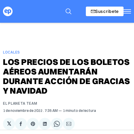
Suscríbete
LOCALES
LOS PRECIOS DE LOS BOLETOS
AÉREOS AUMENTARÁN
DURANTE ACCIÓN DE GRACIAS
Y NAVIDAD
EL PLANETA TEAM
1 de noviembre de 2022
. 7:35 AM
1 minuto de lectura
𝕏
Compartir
Share
Compartir
Share
Compartir
en
on
en
on
via