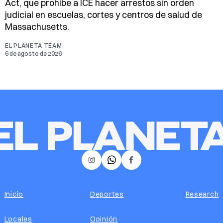
Act, que prohíbe a ICE hacer arrestos sin orden
judicial en escuelas, cortes y centros de salud de
Massachusetts.
EL PLANETA TEAM
6 de agosto de 2026
𝕏
Instagram
Facebook
Inicio
Deportes
Research
Locales
Opinión