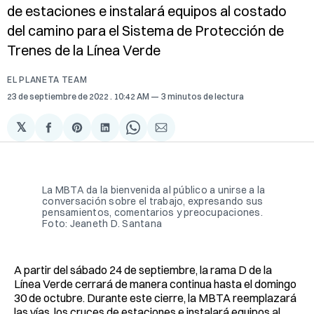
de estaciones e instalará equipos al costado
del camino para el Sistema de Protección de
Trenes de la Línea Verde
EL PLANETA TEAM
23 de septiembre de 2022
. 10:42 AM
3 minutos de lectura
𝕏
Compartir
Share
Compartir
Share
Compartir
en
on
en
on
via
Facebook
Pinterest
LinkedIn
WhatsApp
Email
La MBTA da la bienvenida al público a unirse a la
conversación sobre el trabajo, expresando sus
pensamientos, comentarios y preocupaciones.
Foto: Jeaneth D. Santana
A partir del sábado 24 de septiembre, la rama D de la
Línea Verde cerrará de manera continua hasta el domingo
30 de octubre. Durante este cierre, la MBTA reemplazará
las vías, los cruces de estaciones e instalará equipos al