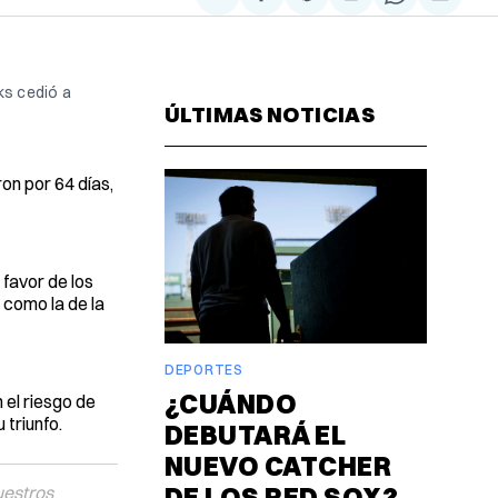
Compartir
Share
Compartir
Share
Compa
en
on
en
on
via
Facebook
Pinterest
LinkedIn
WhatsAp
Email
ks cedió a
ÚLTIMAS NOTICIAS
on por 64 días,
favor de los
 como la de la
DEPORTES
¿CUÁNDO
 el riesgo de
 triunfo.
DEBUTARÁ EL
NUEVO CATCHER
DE LOS RED SOX?
uestros