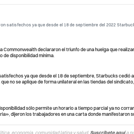
ron satisfechos ya que desde el 18 de septiembre del 2022 Starbuc
a Commonwealth declararon el triunfo de una huelga que realizar
to de disponibilidad mínima.
satisfechos ya que desde el 18 de septiembre, Starbucks cedió a 
que no se aplique de forma unilateral en las tiendas del sindicato,
ibilidad sólo permite un horario a tiempo parcial ya no corran
ia», dijeron los trabajadores en una carta donde manifestaron su
tica, economía, comunidad latina y salud.
Suscríbete aquí
a n