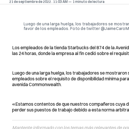
21 de septiembre de 2022
. 11:03 AM
1 minuto de lectura
Luego de una larga huelga, los trabajadores se mostra
favor de los empleados. Foto de twitter @JaimeCaroM
Los empleados de la tienda Starbucks del 874 de la Avenid
las 24 horas, donde la empresa al fin cedió sobre el requisi
Luego de una larga huelga, los trabajadores se mostraron 
empleados sobre el requisito de disponibilidad mínima para 
avenida Commonwealth.
«Estamos contentos de que nuestros compañeros cuya dispon
perder sus puestos de trabajo debido a esta norma arbitrar
Mantente informado con los temas más relevantes de polí