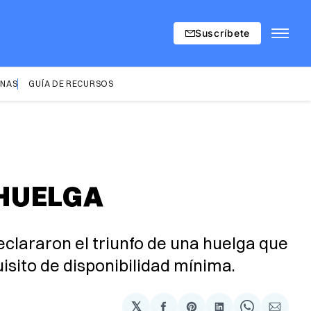
Suscríbete
INAS
GUÍA DE RECURSOS
 HUELGA
clararon el triunfo de una huelga que
uisito de disponibilidad mínima.
𝕏