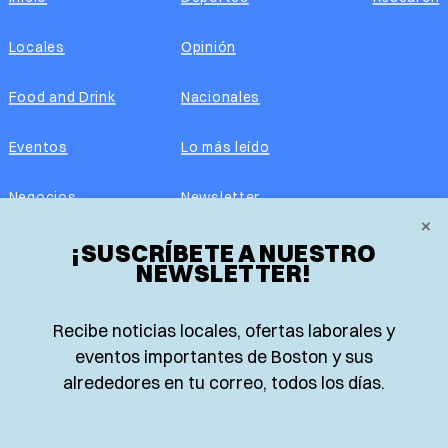
Locales
Opinión
Food and Drink
Nacionales
Eventos
Lo más leído
Negocios
Newsletter
×
Real Estate
¡SUSCRÍBETE A NUESTRO
Edición impresa
NEWSLETTER!
Historias Latinas
Acerca de nosotros
Recibe noticias locales, ofertas laborales y
Guía de Recursos
Advertise with us
eventos importantes de Boston y sus
alrededores en tu correo, todos los días.
© 2026 El Planeta | Noticias en español desde Boston,
Massachusetts