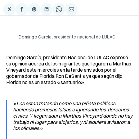
𝕏
Compartir
Share
Compartir
Share
Compartir
en
on
en
on
via
Facebook
Pinterest
LinkedIn
WhatsApp
Email
Domingo García, presidente nacional de LULAC
Domingo García, presidente Nacional de LULAC expresó
su opinión acerca de los migrantes que llegaron a Marthas
Vineyard este miércoles en la tarde enviados por el
gobernador de Florida Ron DeSantis ya que según dijo
Florida no es un estado «santuario».
«Los están tratando como una piñata políticos,
haciendo promesas falsas e ignorando los derechos
civiles. Y llegan aquí a Marthas Vineyard donde no hay
trabajo ni lugar para alojarlos, y ni siquiera avisaron a
los oficiales»