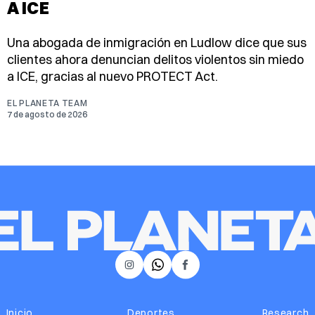
A ICE
Una abogada de inmigración en Ludlow dice que sus
clientes ahora denuncian delitos violentos sin miedo
a ICE, gracias al nuevo PROTECT Act.
EL PLANETA TEAM
7 de agosto de 2026
𝕏
Instagram
Facebook
Inicio
Deportes
Research