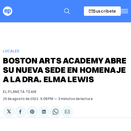
Suscríbete
LOCALES
BOSTON ARTS ACADEMY ABRE
SU NUEVA SEDE EN HOMENAJE
A LA DRA. ELMA LEWIS
EL PLANETA TEAM
25 de agosto de 2022
. 5:09 PM
3 minutos de lectura
𝕏
Compartir
Share
Compartir
Share
Compartir
en
on
en
on
via
Facebook
Pinterest
LinkedIn
WhatsApp
Email