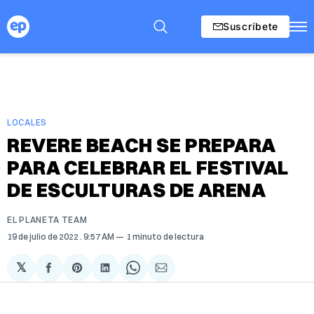
Suscríbete
LOCALES
REVERE BEACH SE PREPARA
PARA CELEBRAR EL FESTIVAL
DE ESCULTURAS DE ARENA
EL PLANETA TEAM
19 de julio de 2022
. 9:57 AM
1 minuto de lectura
𝕏
Compartir
Share
Compartir
Share
Compartir
en
on
en
on
via
Facebook
Pinterest
LinkedIn
WhatsApp
Email