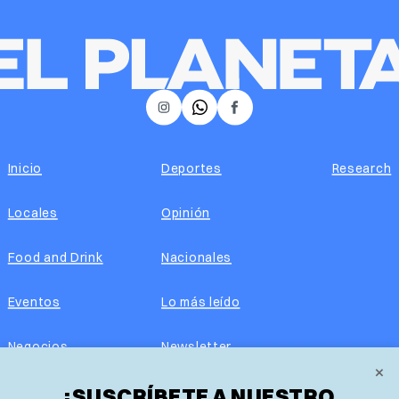
𝕏
Instagram
Facebook
Inicio
Deportes
Research
Locales
Opinión
Food and Drink
Nacionales
Eventos
Lo más leído
Negocios
Newsletter
×
Real Estate
¡SUSCRÍBETE A NUESTRO
Edición impresa