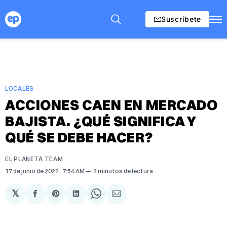
Suscríbete
LOCALES
ACCIONES CAEN EN MERCADO
BAJISTA. ¿QUÉ SIGNIFICA Y
QUÉ SE DEBE HACER?
EL PLANETA TEAM
17 de junio de 2022
. 7:54 AM
2 minutos de lectura
𝕏
Compartir
Share
Compartir
Share
Compartir
en
on
en
on
via
Facebook
Pinterest
LinkedIn
WhatsApp
Email