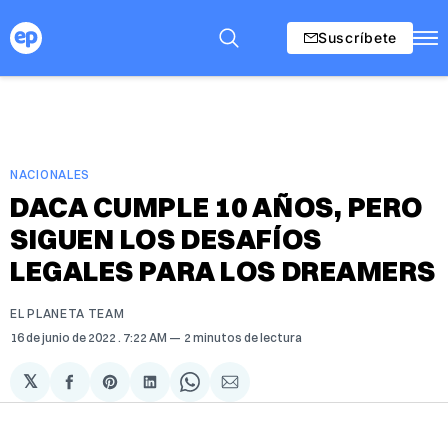
Suscríbete
NACIONALES
DACA CUMPLE 10 AÑOS, PERO
SIGUEN LOS DESAFÍOS
LEGALES PARA LOS DREAMERS
EL PLANETA TEAM
16 de junio de 2022
. 7:22 AM
2 minutos de lectura
𝕏
Compartir
Share
Compartir
Share
Compartir
en
on
en
on
via
Facebook
Pinterest
LinkedIn
WhatsApp
Email