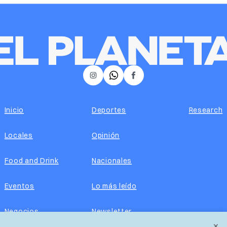
𝕏
Instagram
Facebook
Inicio
Deportes
Research
Locales
Opinión
Food and Drink
Nacionales
Eventos
Lo más leído
Negocios
Newsletter
×