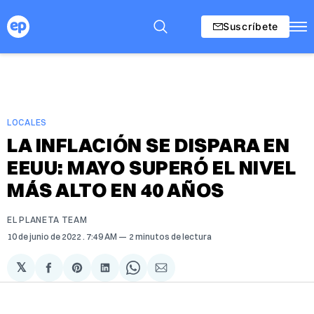
Suscríbete
LOCALES
LA INFLACIÓN SE DISPARA EN
EEUU: MAYO SUPERÓ EL NIVEL
MÁS ALTO EN 40 AÑOS
EL PLANETA TEAM
10 de junio de 2022
. 7:49 AM
2 minutos de lectura
𝕏
Compartir
Share
Compartir
Share
Compartir
en
on
en
on
via
Facebook
Pinterest
LinkedIn
WhatsApp
Email