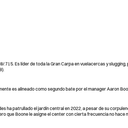
398/.715. Es líder de toda la Gran Carpa en vuelacercas y slugging
8).
lmente es alineado como segundo bate por el manager Aaron Boo
es ha patrullado el jardín central en 2022, a pesar de su corpulen
Pero que Boone le asigne el center con cierta frecuencia no hace