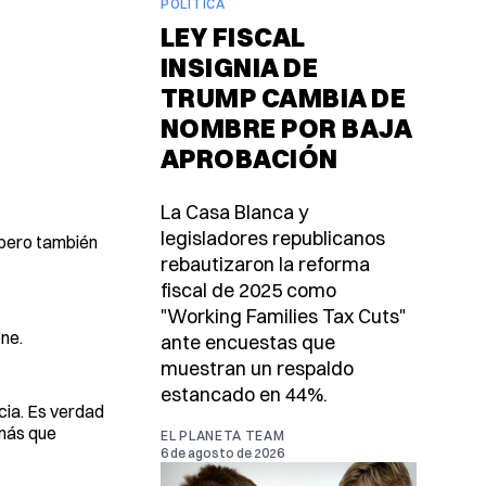
POLÍTICA
LEY FISCAL
INSIGNIA DE
TRUMP CAMBIA DE
NOMBRE POR BAJA
APROBACIÓN
La Casa Blanca y
legisladores republicanos
, pero también
rebautizaron la reforma
fiscal de 2025 como
"Working Families Tax Cuts"
ne.
ante encuestas que
muestran un respaldo
estancado en 44%.
cia. Es verdad
 más que
EL PLANETA TEAM
6 de agosto de 2026