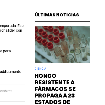
Facebook
Pinterest
LinkedIn
WhatsAp
Email
ÚLTIMAS NOTICIAS
 temporada. Eso,
rcha líder con
ya para
CIENCIA
o públicamente
HONGO
RESISTENTE A
FÁRMACOS SE
uestros
PROPAGA A 23
ESTADOS DE