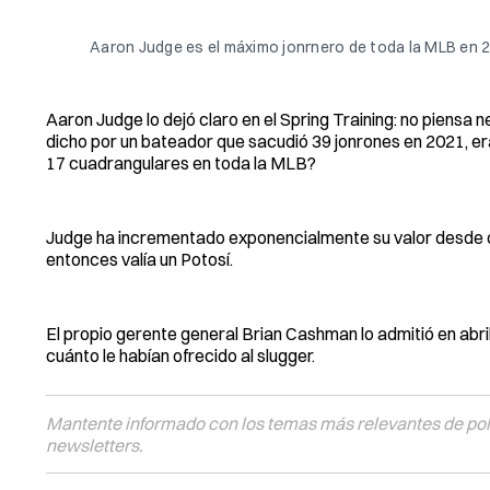
Aaron Judge es el máximo jonrnero de toda la MLB en 
Aaron Judge lo dejó claro en el Spring Training: no piensa
dicho por un bateador que sacudió 39 jonrones en 2021, era
17 cuadrangulares en toda la MLB?
Judge ha incrementado exponencialmente su valor desde q
entonces valía un Potosí.
El propio gerente general Brian Cashman lo admitió en abri
cuánto le habían ofrecido al slugger.
Mantente informado con los temas más relevantes de polí
newsletters.