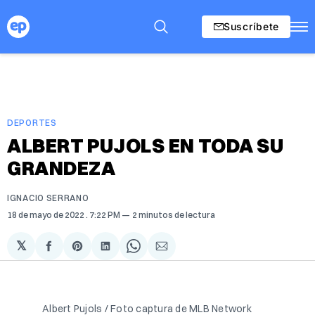
Suscríbete
DEPORTES
ALBERT PUJOLS EN TODA SU
GRANDEZA
IGNACIO SERRANO
18 de mayo de 2022
. 7:22 PM
2 minutos de lectura
𝕏
Compartir
Share
Compartir
Share
Compartir
en
on
en
on
via
Facebook
Pinterest
LinkedIn
WhatsApp
Email
Albert Pujols / Foto captura de MLB Network