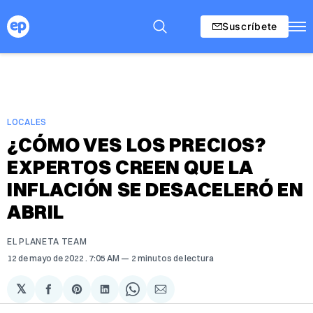
Suscríbete
LOCALES
¿CÓMO VES LOS PRECIOS?
EXPERTOS CREEN QUE LA
INFLACIÓN SE DESACELERÓ EN
ABRIL
EL PLANETA TEAM
12 de mayo de 2022
. 7:05 AM
2 minutos de lectura
𝕏
Compartir
Share
Compartir
Share
Compartir
en
on
en
on
via