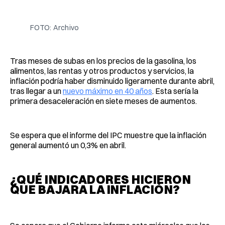
Facebook
Pinterest
LinkedIn
WhatsApp
Email
FOTO: Archivo
Tras meses de subas en los precios de la gasolina, los
alimentos, las rentas y otros productos y servicios, la
inflación podría haber disminuido ligeramente durante abril,
tras llegar a un
nuevo máximo en 40 años
. Esta sería la
primera desaceleración en siete meses de aumentos.
Se espera que el informe del IPC muestre que la inflación
general aumentó un 0,3% en abril.
¿QUÉ INDICADORES HICIERON
QUE BAJARA LA INFLACIÓN?