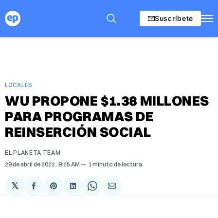
Suscríbete
LOCALES
WU PROPONE $1.38 MILLONES
PARA PROGRAMAS DE
REINSERCIÓN SOCIAL
EL PLANETA TEAM
29 de abril de 2022
. 9:25 AM
1 minuto de lectura
𝕏
Compartir
Share
Compartir
Share
Compartir
en
on
en
on
via
Facebook
Pinterest
LinkedIn
WhatsApp
Email