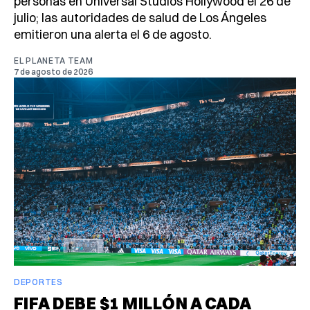
personas en Universal Studios Hollywood el 26 de
julio; las autoridades de salud de Los Ángeles
emitieron una alerta el 6 de agosto.
EL PLANETA TEAM
7 de agosto de 2026
DEPORTES
FIFA DEBE $1 MILLÓN A CADA