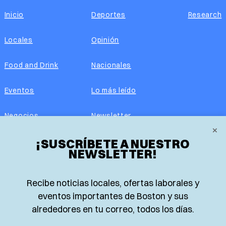
Inicio
Deportes
Research
Locales
Opinión
Food and Drink
Nacionales
Eventos
Lo más leído
Negocios
Newsletter
×
Real Estate
¡SUSCRÍBETE A NUESTRO
Edición impresa
NEWSLETTER!
Historias Latinas
Acerca de nosotros
Recibe noticias locales, ofertas laborales y
Guía de Recursos
Advertise with us
eventos importantes de Boston y sus
alrededores en tu correo, todos los días.
© 2026 El Planeta | Noticias en español desde Boston,