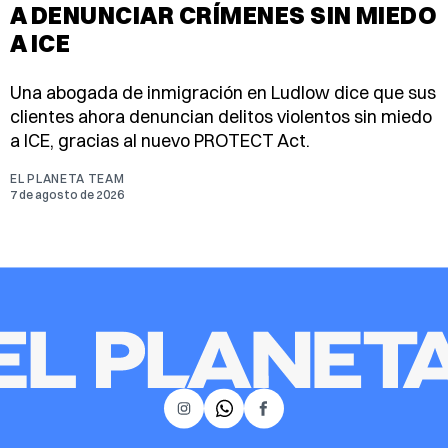
A DENUNCIAR CRÍMENES SIN MIEDO
A ICE
Una abogada de inmigración en Ludlow dice que sus
clientes ahora denuncian delitos violentos sin miedo
a ICE, gracias al nuevo PROTECT Act.
EL PLANETA TEAM
7 de agosto de 2026
𝕏
Instagram
Facebook