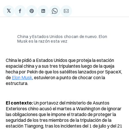
𝕏
Compartir
Share
Compartir
Share
Compartir
en
on
en
on
via
Facebook
Pinterest
LinkedIn
WhatsApp
Email
China y Estados Unidos chocan de nuevo. Elon
Musk es la razón esta vez
China le pidió a Estados Unidos que proteja la estación
espacial china y a sus tres tripulantes luego de la queja
hecha por Pekín de que los satélites lanzados por SpaceX,
de
Elon Musk
, estuvieron a punto de chocar con la
estructura.
El contexto:
Un portavoz del ministerio de Asuntos
Exteriores chino acusó el martes a Washington de ignorar
las obligaciones que le impone el tratado de proteger la
seguridad de los tres miembros de la tripulación de la
estación Tiangong, tras los incidentes del 1 de julio y del 21