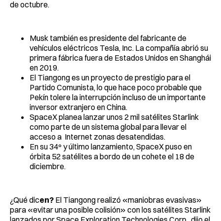
de octubre.
Musk también es presidente del fabricante de
vehículos eléctricos Tesla, Inc. La compañía abrió su
primera fábrica fuera de Estados Unidos en Shanghái
en 2019.
El Tiangong es un proyecto de prestigio para el
Partido Comunista, lo que hace poco probable que
Pekín tolere la interrupción incluso de un importante
inversor extranjero en China.
SpaceX planea lanzar unos 2 mil satélites Starlink
como parte de un sistema global para llevar el
acceso a Internet zonas desatendidas.
En su 34º y último lanzamiento, SpaceX puso en
órbita 52 satélites a bordo de un cohete el 18 de
diciembre.
¿Qué dic
en?
El Tiangong realizó «maniobras evasivas»
para «evitar una posible colisión» con los satélites Starlink
lanzados por Space Exploration Technologies Corp., dijo el