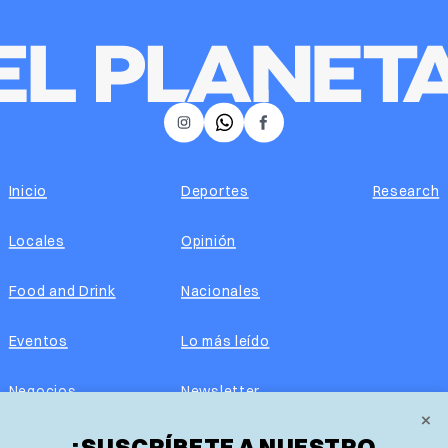
𝕏
Instagram
Facebook
Inicio
Deportes
Research
Locales
Opinión
Food and Drink
Nacionales
Eventos
Lo más leído
Negocios
Newsletter
×
Real Estate
¡SUSCRÍBETE A NUESTRO
Edición impresa