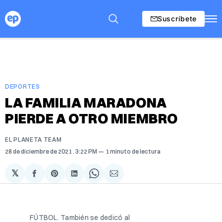
Suscríbete
DEPORTES
LA FAMILIA MARADONA
PIERDE A OTRO MIEMBRO
EL PLANETA TEAM
28 de diciembre de 2021
. 3:22 PM
1 minuto de lectura
𝕏
Compartir
Share
Compartir
Share
Compartir
en
on
en
on
via
Facebook
Pinterest
LinkedIn
WhatsApp
Email
FÚTBOL. También se dedicó al