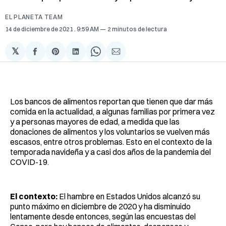
EL PLANETA TEAM
14 de diciembre de 2021
. 9:59 AM
2 minutos de lectura
𝕏
Compartir
Share
Compartir
Share
Compartir
en
on
en
on
via
Facebook
Pinterest
LinkedIn
WhatsApp
Email
Los bancos de alimentos reportan que tienen que dar más
comida en la actualidad, a algunas familias por primera vez
y a personas mayores de edad, a medida que las
donaciones de alimentos y los voluntarios se vuelven más
escasos, entre otros problemas. Esto en el contexto de la
temporada navideña y a casi dos años de la pandemia del
COVID-19.
El contexto:
El hambre en Estados Unidos alcanzó su
punto máximo en diciembre de 2020 y ha disminuido
lentamente desde entonces, según las encuestas del