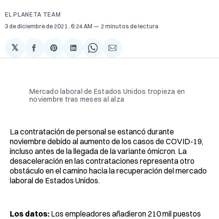
EL PLANETA TEAM
3 de diciembre de 2021
. 6:24 AM
2 minutos de lectura
𝕏
Compartir
Share
Compartir
Share
Compartir
en
on
en
on
via
Facebook
Pinterest
LinkedIn
WhatsApp
Email
Mercado laboral de Estados Unidos tropieza en
noviembre tras meses al alza
La contratación de personal se estancó durante
noviembre debido al aumento de los casos de COVID-19,
incluso antes de la llegada de la variante ómicron. La
desaceleración en las contrataciones representa otro
obstáculo en el camino hacia la recuperación del mercado
laboral de Estados Unidos.
Los datos:
Los empleadores añadieron 210 mil puestos