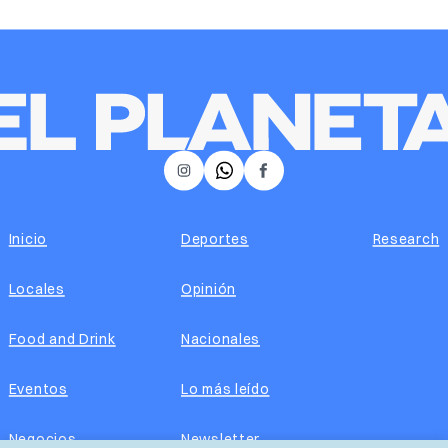
𝕏
Instagram
Facebook
Inicio
Deportes
Research
Locales
Opinión
Food and Drink
Nacionales
Eventos
Lo más leído
Negocios
Newsletter