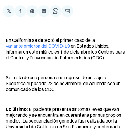
𝕏
Compartir
Share
Compartir
Share
Compartir
en
on
en
on
via
Facebook
Pinterest
LinkedIn
WhatsApp
Email
En California se detectó el primer caso de la
variante ómicron del COVID-19
en Estados Unidos,
informaron este miércoles 1 de diciembre los Centros para
el Control y Prevención de Enfermedades (CDC)
Se trata de una persona que regresó de un viaje a
Sudáfrica el pasado 22 de noviembre, de acuerdo con un
comunicado de los CDC.
Lo último:
El paciente presenta síntomas leves que van
mejorando y se encuentra en cuarentena por sus propios
medios. La secuenciación genética fue realizada por la
Universidad de California en San Francisco y confirmada