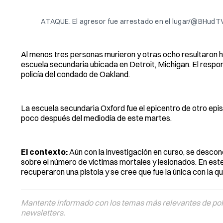
ATAQUE. El agresor fue arrestado en el lugar/@BHudT
Al menos tres personas murieron y otras ocho resultaron 
escuela secundaria ubicada en Detroit, Michigan. El respon
policía del condado de Oakland.
La escuela secundaria Oxford fue el epicentro de otro epis
poco después del mediodía de este martes.
El contexto:
Aún con la investigación en curso, se descono
sobre el número de víctimas mortales y lesionados. En este
recuperaron una pistola y se cree que fue la única con la qu
Mantente informado con los temas más relevantes de polí
newsletters.