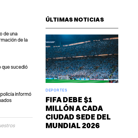
Facebook
Pinterest
LinkedIn
WhatsAp
Email
ÚLTIMAS NOTICIAS
o de una
rmación de la
o que sucedió
DEPORTES
policía informó
FIFA DEBE $1
rmados
MILLÓN A CADA
CIUDAD SEDE DEL
MUNDIAL 2026
uestros