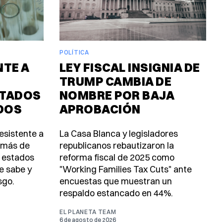
POLÍTICA
TE A
LEY FISCAL INSIGNIA DE
TRUMP CAMBIA DE
STADOS
NOMBRE POR BAJA
DOS
APROBACIÓN
esistente a
La Casa Blanca y legisladores
a más de
republicanos rebautizaron la
3 estados
reforma fiscal de 2025 como
e sabe y
"Working Families Tax Cuts" ante
sgo.
encuestas que muestran un
respaldo estancado en 44%.
EL PLANETA TEAM
6 de agosto de 2026