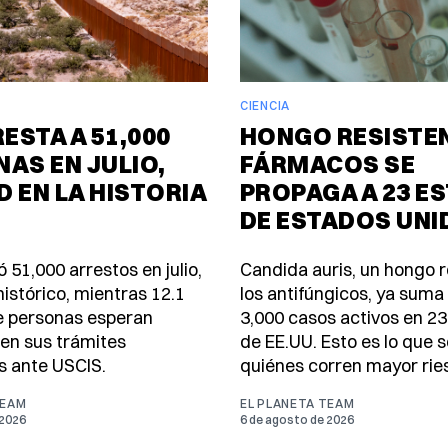
CIENCIA
RESTA A 51,000
HONGO RESISTEN
AS EN JULIO,
FÁRMACOS SE
 EN LA HISTORIA
PROPAGA A 23 E
DE ESTADOS UNI
ó 51,000 arrestos en julio,
Candida auris, un hongo r
histórico, mientras 12.1
los antifúngicos, ya sum
e personas esperan
3,000 casos activos en 2
 en sus trámites
de EE.UU. Esto es lo que s
s ante USCIS.
quiénes corren mayor rie
TEAM
EL PLANETA TEAM
 2026
6 de agosto de 2026