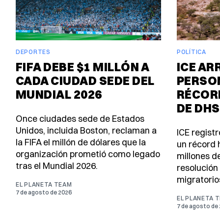
DEPORTES
POLÍTICA
FIFA DEBE $1 MILLÓN A
ICE AR
CADA CIUDAD SEDE DEL
PERSON
MUNDIAL 2026
RÉCORD
DE DHS
Once ciudades sede de Estados
Unidos, incluida Boston, reclaman a
ICE registr
la FIFA el millón de dólares que la
un récord 
organización prometió como legado
millones d
tras el Mundial 2026.
resolución
migratorio
EL PLANETA TEAM
7 de agosto de 2026
EL PLANETA 
7 de agosto de