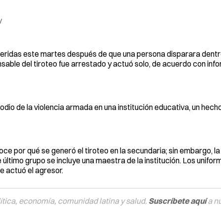
V
heridas este martes después de que una persona disparara dentr
sable del tiroteo fue arrestado y actuó solo, de acuerdo con info
odio de la violencia armada en una institución educativa, un hech
ce por qué se generó el tiroteo en la secundaria; sin embargo, la 
 último grupo se incluye una maestra de la institución. Los unifo
e actuó el agresor.
tica, economía, comunidad latina y salud.
Suscríbete aquí
a n