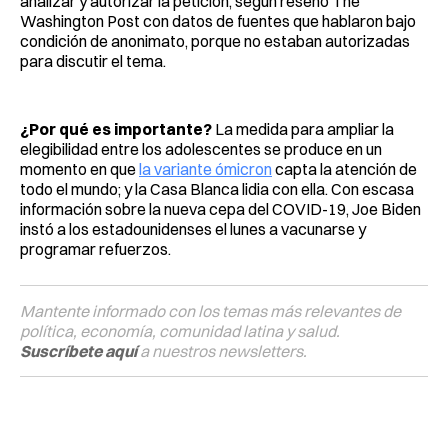
analizar y autorizar la petición, según reseñó The
Washington Post con datos de fuentes que hablaron bajo
condición de anonimato, porque no estaban autorizadas
para discutir el tema.
¿Por qué es importante?
La medida para ampliar la
elegibilidad entre los adolescentes se produce en un
momento en que
la variante ómicron
capta la atención de
todo el mundo; y la Casa Blanca lidia con ella. Con escasa
información sobre la nueva cepa del COVID-19, Joe Biden
instó a los estadounidenses el lunes a vacunarse y
programar refuerzos.
Mantente informado con los temas más relevantes de
política, economía, comunidad latina y salud.
Suscríbete aquí
a nuestros newsletters.