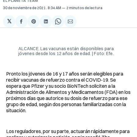
EL PLANETA TEAM
30 de noviembre de 2021
. 8:34 AM
2 minutos de lectura
𝕏
Compartir
Share
Compartir
Share
Compartir
en
on
en
on
via
Facebook
Pinterest
LinkedIn
WhatsApp
Email
ALCANCE. Las vacunas están disponibles para
jóvenes desde los 12 años de edad. | Foto: Efe.
Pronto los jóvenes de 16 y 17 años serán elegibles para
recibir vacunas de refuerzo contra el COVID-19. Se
espera que Pfizer y su socio BioNTech soliciten a la
Administración de Alimentos y Medicamentos (FDA) en los
próximos días que autorice su dosis de refuerzo para ese
grupo de edad, según dos personas familiarizadas con la
situación.
Los reguladores, por su parte, actuarán rápidamente para