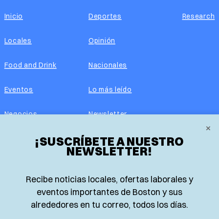
Inicio
Deportes
Research
Locales
Opinión
Food and Drink
Nacionales
Eventos
Lo más leído
Negocios
Newsletter
×
Real Estate
¡SUSCRÍBETE A NUESTRO
Edición impresa
NEWSLETTER!
Historias Latinas
Acerca de nosotros
Recibe noticias locales, ofertas laborales y
Guía de Recursos
Advertise with us
eventos importantes de Boston y sus
alrededores en tu correo, todos los días.
© 2026 El Planeta | Noticias en español desde Boston,